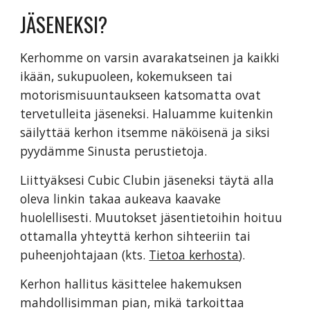
JÄSENEKSI?
Kerhomme on varsin avarakatseinen ja kaikki
ikään, sukupuoleen, kokemukseen tai
motorismisuuntaukseen katsomatta ovat
tervetulleita jäs
eneksi
. Haluamme kuitenkin
säilyttää kerhon itsemme näköisenä ja siksi
pyydämme Sinusta perustietoja.
Liittyäksesi Cubic Clubin jäseneksi täytä alla
oleva linkin takaa aukeava kaavake
huolellisesti.
Muutokset jäsentietoihin hoituu
ottamalla yhteyttä kerhon sihteeriin tai
puheenjohtajaan
(kts.
Tietoa kerhosta
).
Kerhon hallitus käsittelee hakemuksen
mahdollisimman pian, mikä tarkoittaa