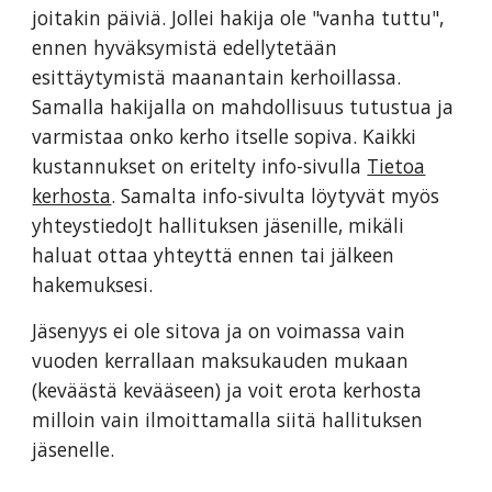
joitakin päiviä. Jollei hakija ole "vanha tuttu",
ennen hyväksymistä edellytetään
esittäytymistä maanantain kerhoillassa.
Samalla hakijalla on mahdollisuus tutustua ja
varmistaa onko kerho itselle sopiva. Kaikki
kustannukset on eritelty info-sivulla
Tietoa
kerhosta
.
S
amalta info-sivulta löytyvät myös
yhteystiedoJt hallituksen jäsenille, mikäli
haluat ottaa yhteyttä ennen tai jälkeen
hakemuksesi.
Jäsenyys ei ole sitova ja on voimassa vain
vuoden kerrallaan maksukauden mukaan
(keväästä kevääseen) ja voit erota kerhosta
milloin vain ilmoittamalla siitä hallituksen
jäsenelle.